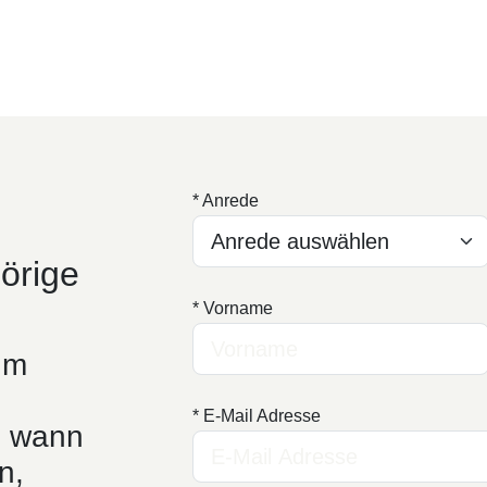
* Anrede
örige
* Vorname
um
* E-Mail Adresse
l wann
n,